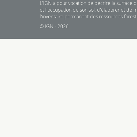
L'IGN a pour vocation de décrire la surface du
et l'occupation de son sol, d'élaborer et de m
l'inventaire permanent des ressources foresti
© IGN - 2026