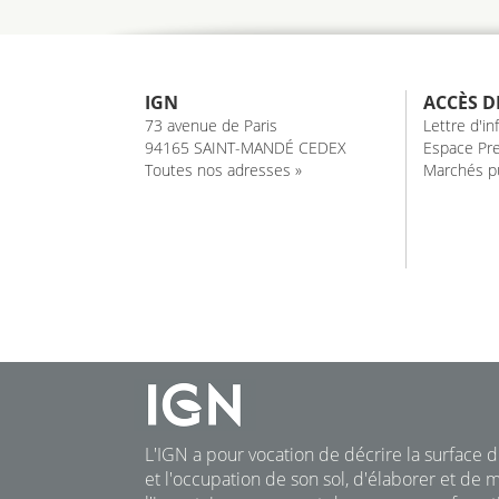
IGN
ACCÈS D
73 avenue de Paris
Lettre d'i
94165 SAINT-MANDÉ CEDEX
Espace Pre
Toutes nos adresses »
Marchés pu
L'IGN a pour vocation de décrire la surface du
et l'occupation de son sol, d'élaborer et de m