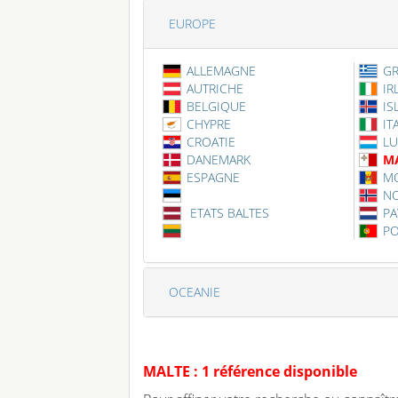
EUROPE
ALLEMAGNE
G
AUTRICHE
IR
BELGIQUE
IS
CHYPRE
IT
CROATIE
L
DANEMARK
M
ESPAGNE
MO
N
ETATS BALTES
PA
P
OCEANIE
MALTE : 1 référence disponible