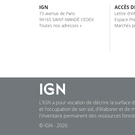
IGN
ACCÈS D
73 avenue de Paris
Lettre d'i
94165 SAINT-MANDÉ CEDEX
Espace Pre
Toutes nos adresses »
Marchés pu
L'IGN a pour vocation de décrire la surface du
et l'occupation de son sol, d'élaborer et de m
l'inventaire permanent des ressources foresti
© IGN - 2026