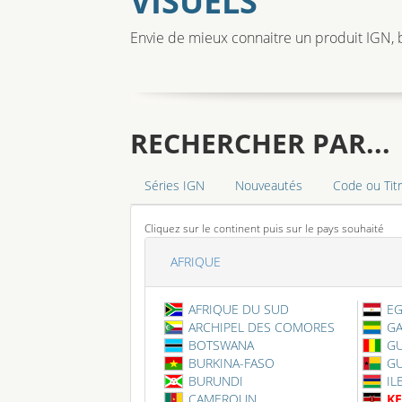
VISUELS
Envie de mieux connaitre un produit IGN, b
RECHERCHER PAR...
Séries IGN
Nouveautés
Code ou Tit
Cliquez sur le continent puis sur le pays souhaité
AFRIQUE
AFRIQUE DU SUD
EG
ARCHIPEL DES COMORES
G
BOTSWANA
GU
BURKINA-FASO
GU
BURUNDI
IL
CAMEROUN
K