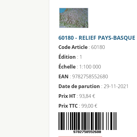
60180 - RELIEF PAYS-BASQUE
Code Article
: 60180
Édition
: 1
Échelle
: 1:100 000
EAN
: 9782758552680
Date de parution
: 29-11-2021
Prix HT
: 93,84 €
Prix TTC
: 99,00 €