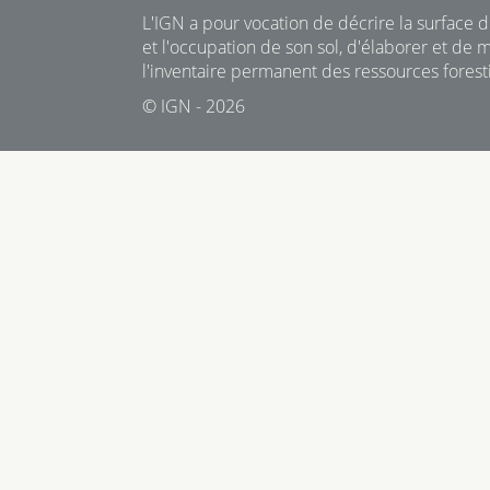
L'IGN a pour vocation de décrire la surface du
et l'occupation de son sol, d'élaborer et de m
l'inventaire permanent des ressources foresti
© IGN - 2026