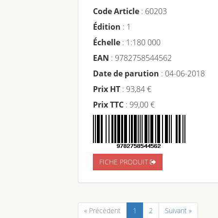
Code Article
: 60203
Édition
: 1
Échelle
: 1:180 000
EAN
: 9782758544562
Date de parution
: 04-06-2018
Prix HT
: 93,84 €
Prix TTC
: 99,00 €
FICHE PRODUIT
« Précédent
1
2
Suivant »