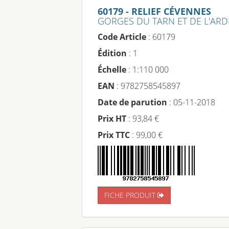
60179 - RELIEF CÉVENNES
GORGES DU TARN ET DE L'AR
Code Article
: 60179
Édition
: 1
Échelle
: 1:110 000
EAN
: 9782758545897
Date de parution
: 05-11-2018
Prix HT
: 93,84 €
Prix TTC
: 99,00 €
FICHE PRODUIT