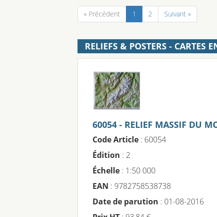
« Précédent
1
2
Suivant »
RELIEFS & POSTERS - CARTES E
60054 - RELIEF MASSIF DU 
Code Article
: 60054
Édition
: 2
Échelle
: 1:50 000
EAN
: 9782758538738
Date de parution
: 01-08-2016
Prix HT
: 93,84 €