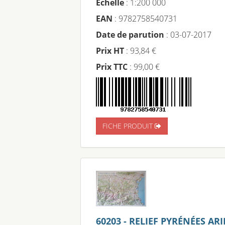
Échelle
: 1:200 000
EAN
: 9782758540731
Date de parution
: 03-07-2017
Prix HT
: 93,84 €
Prix TTC
: 99,00 €
FICHE PRODUIT
60203 - RELIEF PYRÉNÉES AR