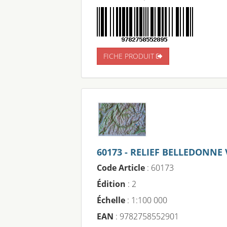
FICHE PRODUIT
60173 - RELIEF BELLEDONNE
Code Article
: 60173
Édition
: 2
Échelle
: 1:100 000
EAN
: 9782758552901