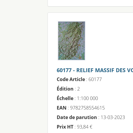
60177 - RELIEF MASSIF DES 
Code Article
: 60177
Édition
: 2
Échelle
: 1:100 000
EAN
: 9782758554615
Date de parution
: 13-03-2023
Prix HT
: 93,84 €