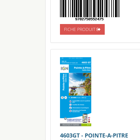
FICHE PRODUIT
4603GT - POINTE-A-PITRE