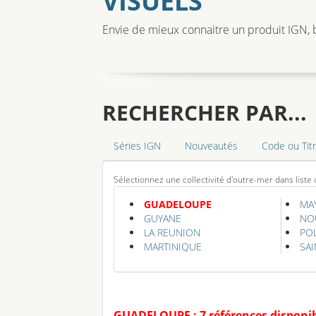
VISUELS
Envie de mieux connaitre un produit IGN, b
RECHERCHER PAR...
Séries IGN
Nouveautés
Code ou Tit
Sélectionnez une collectivité d'outre-mer dans liste 
GUADELOUPE
MA
GUYANE
NO
LA REUNION
POL
MARTINIQUE
SAI
GUADELOUPE : 7 références disponi