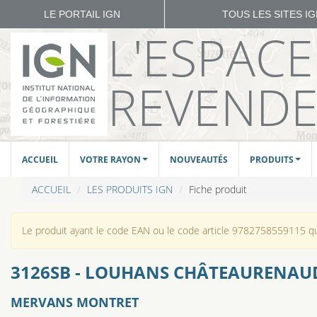
LE PORTAIL IGN
TOUS LES SITES I
L'ESPAC
REVEND
ACCUEIL
VOTRE RAYON
NOUVEAUTÉS
PRODUITS
ACCUEIL
LES PRODUITS IGN
Fiche produit
Le produit ayant le code EAN ou le code article 9782758559115 que
3126SB - LOUHANS CHÂTEAURENAU
MERVANS MONTRET