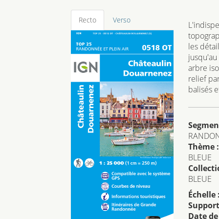
Recto
Verso
L'indisp
topograp
les détai
jusqu'au 
arbre iso
relief p
balisés e
Segmen
RANDO
Thème :
BLEUE
Collecti
BLEUE
Échelle 
Support
Date de