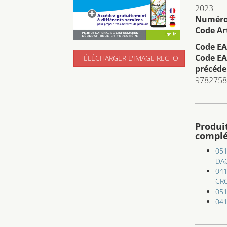
2023
Numéro 
Code Art
Code EA
Code EA
TÉLÉCHARGER L'IMAGE RECTO
précéde
9782758
Produi
compl
051
DA
041
CR
051
041