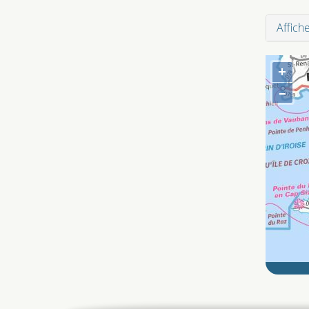
Affich
+
–