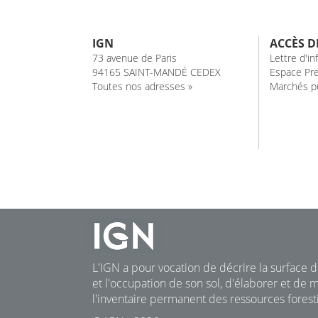
IGN
ACCÈS D
73 avenue de Paris
Lettre d'i
94165 SAINT-MANDÉ CEDEX
Espace Pre
Toutes nos adresses »
Marchés pu
L'IGN a pour vocation de décrire la surface du
et l'occupation de son sol, d'élaborer et de m
l'inventaire permanent des ressources foresti