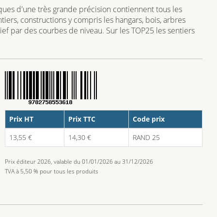
ues d'une très grande précision contiennent tous les
ntiers, constructions y compris les hangars, bois, arbres
elief par des courbes de niveau. Sur les TOP25 les sentiers
Prix HT
Prix TTC
Code prix
13,55 €
14,30 €
RAND 25
Prix éditeur 2026, valable du 01/01/2026 au 31/12/2026
TVA à 5,50 % pour tous les produits