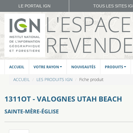
LE PORTAIL IGN
TOUS LES SITES I
L'ESPAC
REVEND
ACCUEIL
VOTRE RAYON
NOUVEAUTÉS
PRODUITS
ACCUEIL
LES PRODUITS IGN
Fiche produit
1311OT - VALOGNES UTAH BEACH
SAINTE-MÈRE-ÉGLISE