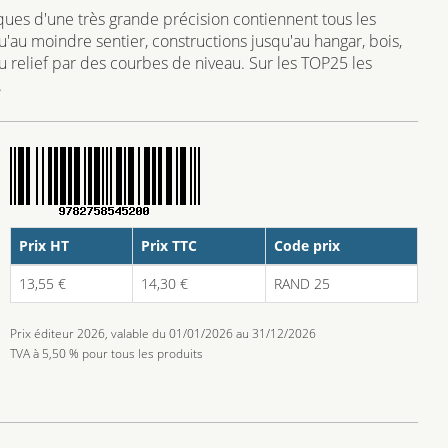
ues d'une très grande précision contiennent tous les
qu'au moindre sentier, constructions jusqu'au hangar, bois,
 du relief par des courbes de niveau. Sur les TOP25 les
.
Prix HT
Prix TTC
Code prix
13,55 €
14,30 €
RAND 25
Prix éditeur 2026, valable du 01/01/2026 au 31/12/2026
TVA à 5,50 % pour tous les produits