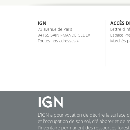
IGN
ACCÈS D
73 avenue de Paris
Lettre d'i
94165 SAINT-MANDÉ CEDEX
Espace Pre
Toutes nos adresses »
Marchés pu
L'IGN a pour vocation de décrire la surface du
et l'occupation de son sol, d'élaborer et de m
l'inventaire permanent des ressources foresti