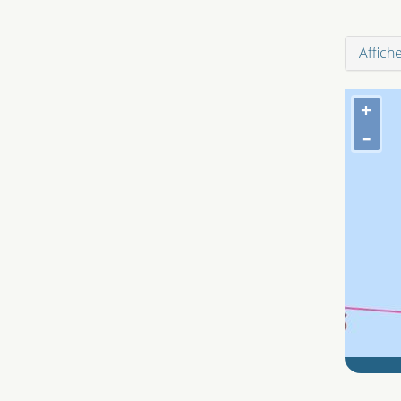
Affich
+
–