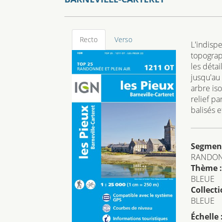
Recto
Verso
L'indisp
topograp
les détai
jusqu'au 
arbre iso
relief p
balisés e
Segmen
RANDO
Thème :
BLEUE
Collecti
BLEUE
Échelle 