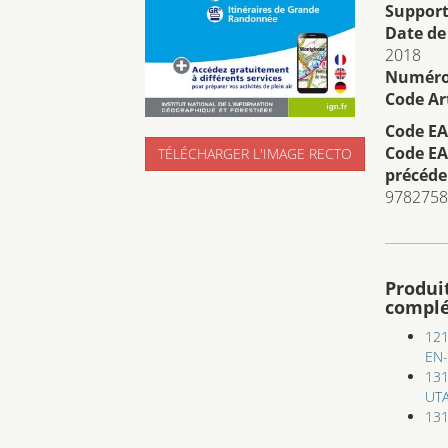
Support
Date de
2018
Numéro 
Code Art
Code EA
Code EA
TÉLÉCHARGER L'IMAGE RECTO
précéde
9782758
Produi
compl
12
EN
13
UT
131