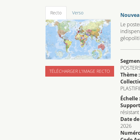
Recto
Verso
Nouvea
Le poste
indispen
géopoliti
Segmen
POSTER
TÉLÉCHARGER L'IMAGE RECTO
Thème :
Collecti
PLASTIFI
Échelle 
Support
résistant
Date de
2026
Numéro 
Code Art