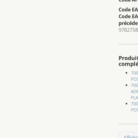
Code EA
Code EA
précéde
9782758
Produi
compl
700
PO
700
ADM
PLA
700
POS
Affich