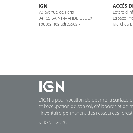
IGN
ACCÈS D
73 avenue de Paris
Lettre d'i
94165 SAINT-MANDÉ CEDEX
Espace Pre
Toutes nos adresses »
Marchés pu
L'IGN a pour vocation de décrire la surface du
et l'occupation de son sol, d'élaborer et de m
l'inventaire permanent des ressources foresti
© IGN - 2026