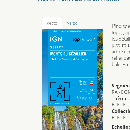
Recto
Verso
L'indisp
topograp
les détai
jusqu'au 
arbre iso
relief p
balisés e
Segmen
RANDO
Thème :
BLEUE
Collecti
BLEUE
Échelle 