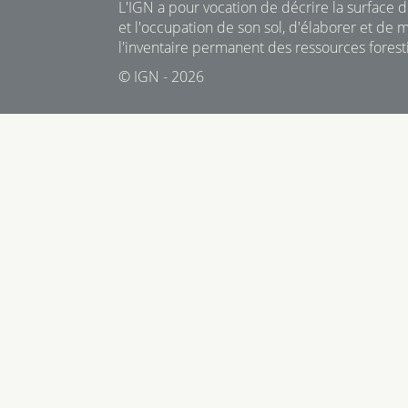
L'IGN a pour vocation de décrire la surface du
et l'occupation de son sol, d'élaborer et de m
l'inventaire permanent des ressources foresti
© IGN - 2026