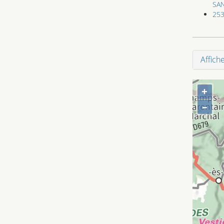
SA
253
Affich
+
–