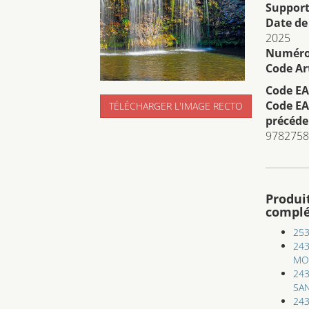
Support
Date de
2025
Numéro 
Code Art
Code EA
Code EA
TÉLÉCHARGER L'IMAGE RECTO
précéde
9782758
Produi
compl
253
243
MO
243
SAN
243