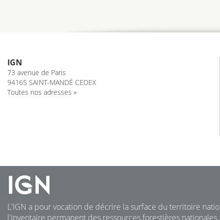
IGN
73 avenue de Paris
94165 SAINT-MANDÉ CEDEX
Toutes nos adresses »
L'IGN a pour vocation de décrire la surface du territoire natio
l'inventaire permanent des ressources forestières nationales.