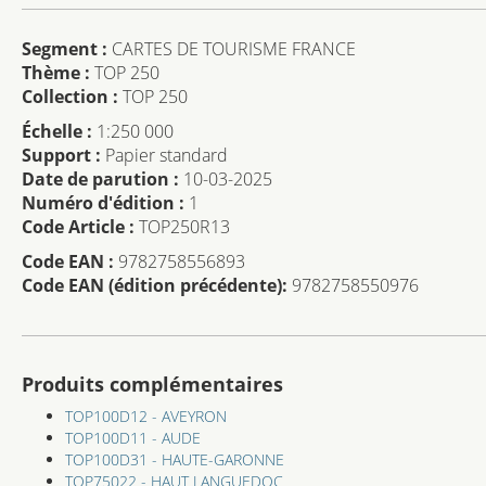
Segment :
CARTES DE TOURISME FRANCE
Thème :
TOP 250
Collection :
TOP 250
Échelle :
1:250 000
Support :
Papier standard
Date de parution :
10-03-2025
Numéro d'édition :
1
Code Article :
TOP250R13
Code EAN :
9782758556893
Code EAN (édition précédente):
9782758550976
Produits complémentaires
TOP100D12 - AVEYRON
TOP100D11 - AUDE
TOP100D31 - HAUTE-GARONNE
TOP75022 - HAUT LANGUEDOC