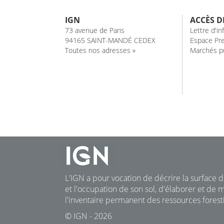
IGN
ACCÈS D
73 avenue de Paris
Lettre d'i
94165 SAINT-MANDÉ CEDEX
Espace Pre
Toutes nos adresses »
Marchés pu
L'IGN a pour vocation de décrire la surface du
et l'occupation de son sol, d'élaborer et de m
l'inventaire permanent des ressources foresti
© IGN - 2026