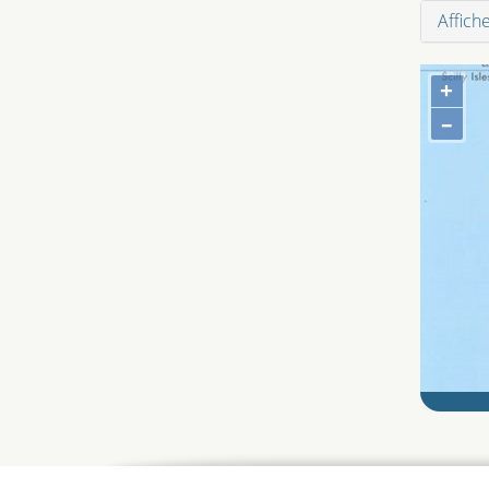
Affich
+
–