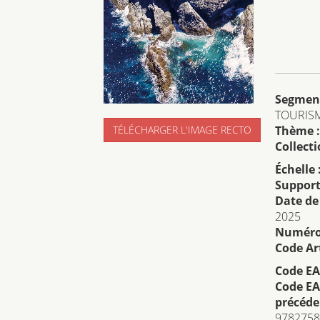
Segmen
TOURIS
Thème :
TÉLÉCHARGER L'IMAGE RECTO
Collecti
Échelle 
Support
Date de
2025
Numéro 
Code Art
Code EA
Code EA
précéde
9782758