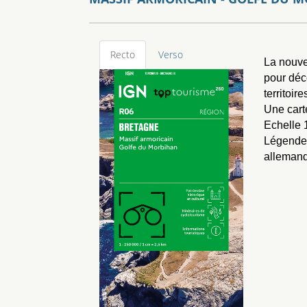
Recto
Verso
La nouve
pour déc
territoire
Une cart
Echelle 
Légendes
allemand,