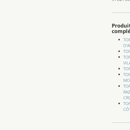
Produi
compl
TOP
D'
TOP
TOP
VIL
TO
TO
MO
TOP
RAZ
CR
TOP
CÔ