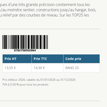
ues d'une très grande précision contiennent tous les
qu'au moindre sentier, constructions jusqu'au hangar, bois,
 du relief par des courbes de niveau. Sur les TOP25 les
.
Prix HT
Prix TTC
Code prix
13,55 €
14,30 €
RAND 25
Prix éditeur 2026, valable du 01/01/2026 au 31/12/2026
TVA à 5,50 % pour tous les produits