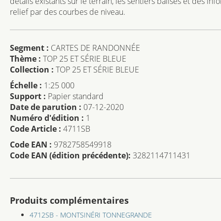
détails existants sur le terrain, les sentiers balisés et des i
relief par des courbes de niveau.
Segment :
CARTES DE RANDONNÉE
Thème :
TOP 25 ET SÉRIE BLEUE
Collection :
TOP 25 ET SÉRIE BLEUE
Échelle :
1:25 000
Support :
Papier standard
Date de parution :
07-12-2020
Numéro d'édition :
1
Code Article :
4711SB
Code EAN :
9782758549918
Code EAN (édition précédente):
3282114711431
Produits complémentaires
4712SB - MONTSINÉRI TONNEGRANDE