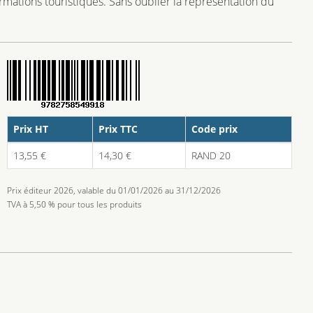
nformations touristiques. Sans oublier la représentation du
Prix HT
Prix TTC
Code prix
13,55 €
14,30 €
RAND 20
Prix éditeur 2026, valable du 01/01/2026 au 31/12/2026
TVA à 5,50 % pour tous les produits