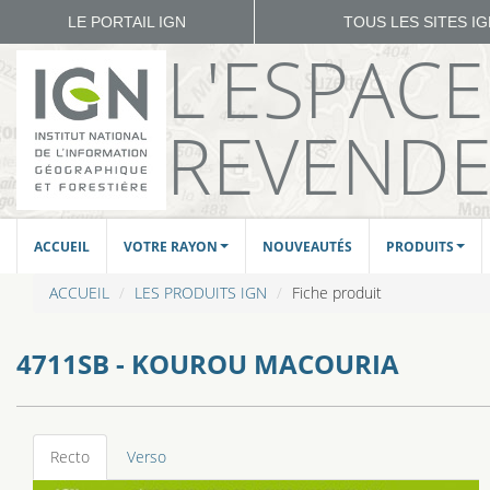
LE PORTAIL IGN
TOUS LES SITES I
L'ESPAC
REVEND
ACCUEIL
VOTRE RAYON
NOUVEAUTÉS
PRODUITS
ACCUEIL
LES PRODUITS IGN
Fiche produit
4711SB - KOUROU MACOURIA
Recto
Verso