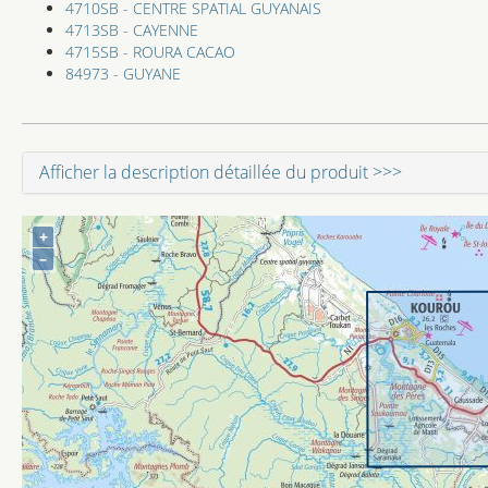
4710SB - CENTRE SPATIAL GUYANAIS
4713SB - CAYENNE
4715SB - ROURA CACAO
84973 - GUYANE
Afficher la description détaillée du produit >>>
+
–