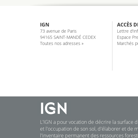
IGN
ACCÈS D
73 avenue de Paris
Lettre d'i
94165 SAINT-MANDÉ CEDEX
Espace Pre
Toutes nos adresses »
Marchés pu
L'IGN a pour vocation de décrire la surface du
et l'occupation de son sol, d'élaborer et de m
l'inventaire permanent des ressources foresti