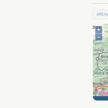
Affich
+
–