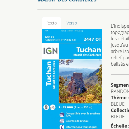
Recto
Verso
L'indisp
topograp
les détai
jusqu'au 
arbre iso
relief p
balisés e
Segmen
RANDO
Thème :
BLEUE
Collecti
BLEUE
Échelle 