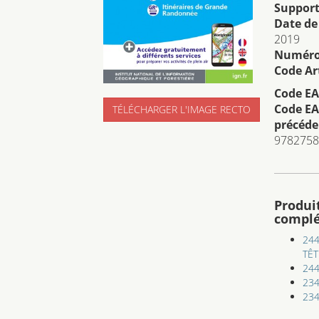
Support
Date de
2019
Numéro 
Code Art
Code EA
Code EA
TÉLÉCHARGER L'IMAGE RECTO
précéde
9782758
Produi
compl
244
TÊT
24
234
234