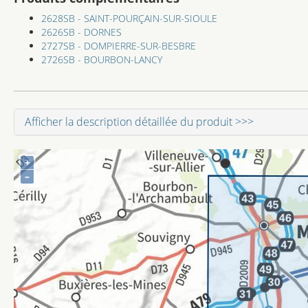
2628SB - SAINT-POURÇAIN-SUR-SIOULE
2626SB - DORNES
2727SB - DOMPIERRE-SUR-BESBRE
2726SB - BOURBON-LANCY
Afficher la description détaillée du produit >>>
+
–