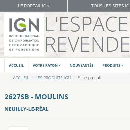
LE PORTAIL IGN
TOUS LES SITES I
L'ESPAC
REVEND
ACCUEIL
VOTRE RAYON
NOUVEAUTÉS
PRODUITS
ACCUEIL
LES PRODUITS IGN
Fiche produit
2627SB - MOULINS
NEUILLY-LE-RÉAL