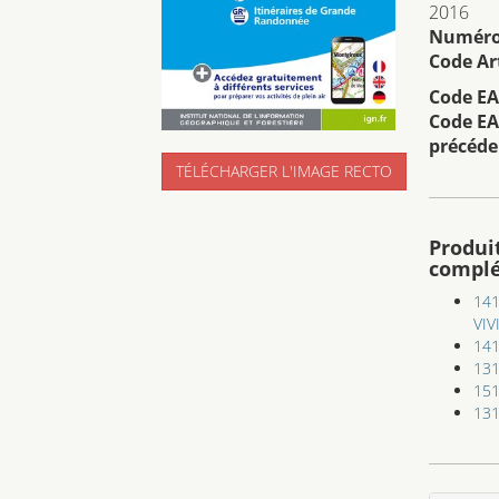
2016
Numéro 
Code Art
Code EA
Code EA
précéde
TÉLÉCHARGER L'IMAGE RECTO
Produi
compl
141
VIV
141
131
151
13