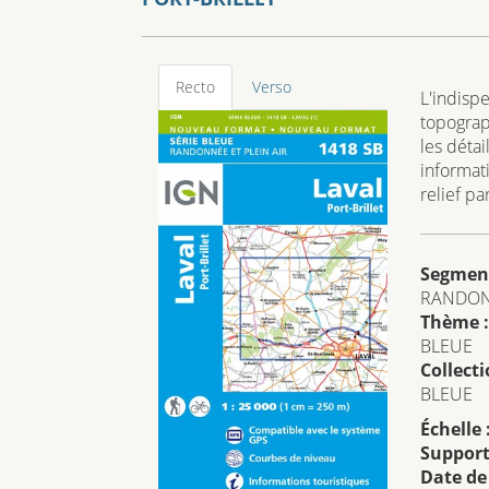
Recto
Verso
L'indisp
topograp
les détai
informat
relief p
Segmen
RANDO
Thème :
BLEUE
Collecti
BLEUE
Échelle 
Support
Date de