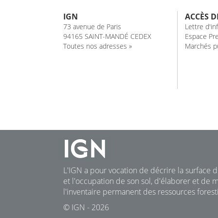
IGN
ACCÈS D
73 avenue de Paris
Lettre d'i
94165 SAINT-MANDÉ CEDEX
Espace Pre
Toutes nos adresses »
Marchés pu
L'IGN a pour vocation de décrire la surface du
et l'occupation de son sol, d'élaborer et de m
l'inventaire permanent des ressources foresti
© IGN - 2026