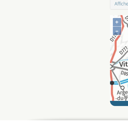
Affich
+
–