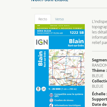
Recto
Verso
L'indisp
topograp
les détai
informat
relief p
Segmen
RANDO
Thème :
BLEUE
Collecti
BLEUE
Échelle 
Support
Date de