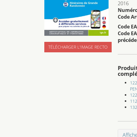
2016
Numéro 
Code Art
Code EA
Code EA
précéde
TÉLÉCHARGER L'IMAGE RECTO
Produi
compl
12
PE
122
112
132
Affich