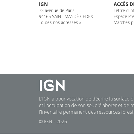
IGN
ACCÈS D
73 avenue de Paris
Lettre d'i
94165 SAINT-MANDÉ CEDEX
Espace Pre
Toutes nos adresses »
Marchés pu
L'IGN a pour vocation de décrire la surface du
et l'occupation de son sol, d'élaborer et de m
l'inventaire permanent des ressources foresti
© IGN - 2026