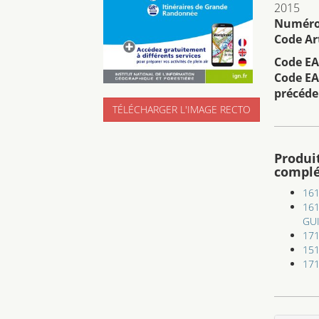
2015
Numéro 
Code Art
Code EA
Code EA
précéde
TÉLÉCHARGER L'IMAGE RECTO
Produi
compl
161
161
GU
17
15
17