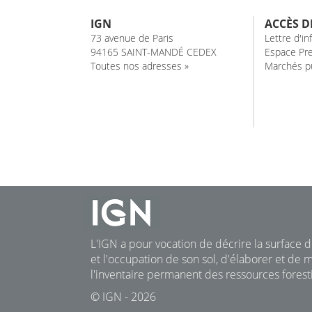
IGN
ACCÈS D
73 avenue de Paris
Lettre d'i
94165 SAINT-MANDÉ CEDEX
Espace Pre
Toutes nos adresses »
Marchés pu
L'IGN a pour vocation de décrire la surface du
et l'occupation de son sol, d'élaborer et de m
l'inventaire permanent des ressources foresti
© IGN - 2026