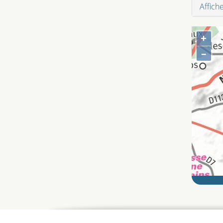
Affich
+
–