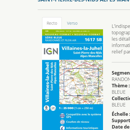
Recto
Verso
L'indisp
topograp
les détai
informat
relief p
Segmen
RANDO
Thème :
BLEUE
Collecti
BLEUE
Échelle 
Support
Date de